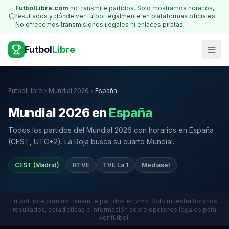
FutbolLibre.com
no transmite partidos. Solo mostramos horarios,
resultados y dónde ver fútbol legalmente en plataformas oficiales.
No ofrecemos transmisiones ilegales ni enlaces piratas.
Futbol
Libre
FutbolLibre
Mundial 2026
España
Mundial 2026 en
España
Todos los partidos del Mundial 2026 con horarios en España
(CEST, UTC+2). La Roja busca su cuarto Mundial.
CEST (Madrid)
RTVE
TVE La 1
Mediaset
FutbolLibre.com no transmite partidos en vivo. Solo muestra horarios,
resultados, estadísticas e información sobre opciones legales para
ver fútbol.