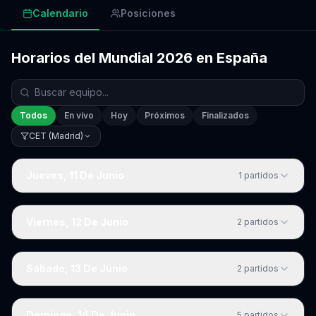
Calendario
Posiciones
Horarios del Mundial 2026 en España
Todos
En vivo
Hoy
Próximos
Finalizados
CET (Madrid)
Jueves, 11 De Junio
1
partidos
Viernes, 12 De Junio
2
partidos
Sábado, 13 De Junio
2
partidos
Domingo, 14 De Junio
5
partidos