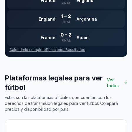
France
England
FINAL
1
–
2
England
Argentina
FINAL
0
–
2
France
Spain
FINAL
Calendario completo
Posiciones
Resultados
Plataformas legales para ver
Ver
fútbol
todas
Estas son las plataformas oficiales que cuentan con los
derechos de transmisión legales para ver fútbol. Compara
precios y disponibilidad por país.
📺