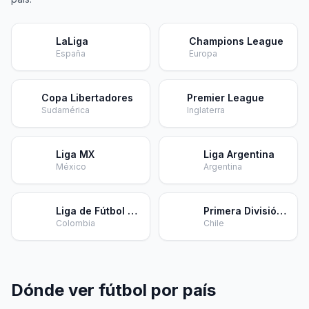
LaLiga
Champions League
🇪🇸
🏆
España
Europa
Copa Libertadores
Premier League
🏆
🏴󠁧󠁢󠁥󠁮󠁧󠁿
Sudamérica
Inglaterra
Liga MX
Liga Argentina
🇲🇽
🇦🇷
México
Argentina
Liga de Fútbol Colombia
Primera División Chile
🇨🇴
🇨🇱
Colombia
Chile
Dónde ver fútbol por país